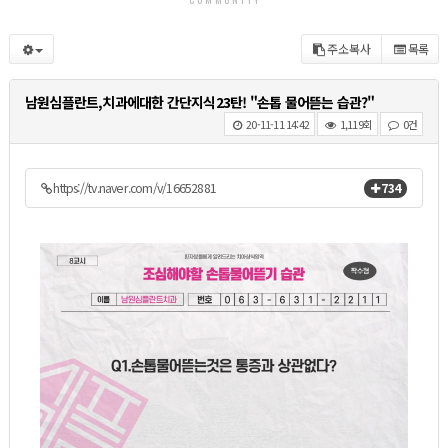
주소복사
목록
남원심플란트,치과에대한 간단지식23탄! "손톱 물어뜯는 습관?"
20-11-11 14:42
1,119회
0건
https://tv.naver.com/v/16652881
734