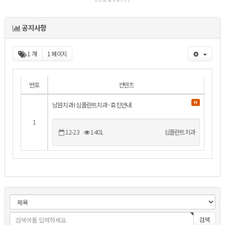
목록
공지사항
1 개
1 페이지
번호
컨텐츠
H
남원치과 I 심플란트치과 - 휴진안내
1
12-23
1401
심플란트치과
검색