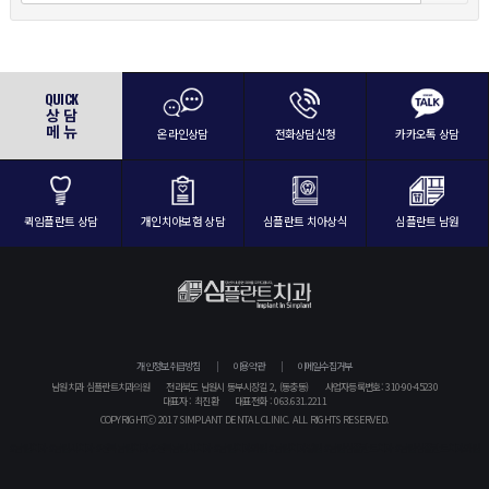
QUICK
상 담
메 뉴
온라인상담
전화상담신청
카카오톡 상담
퀵임플란트 상담
개인치아보험 상담
심플란트 치아상식
심플란트 남원
개인정보취급방침
이용약관
이메일수집거부
남원치과 심플란트치과의원
전라북도 남원시 동부시장길 2, (동충동)
사업자등록번호: 310-90-45230
대표자 : 최진환
대표전화 : 063.631.2211
COPYRIGHTⓒ 2017 SIMPLANT DENTAL CLINIC. ALL RIGHTS RESERVED.
#남원치과 #남원시치과 #전북남원치과 #전북남원시치과 #남원치과의원 #남원치과병원 #남원심플란트치과 #남원심플란트치과의원