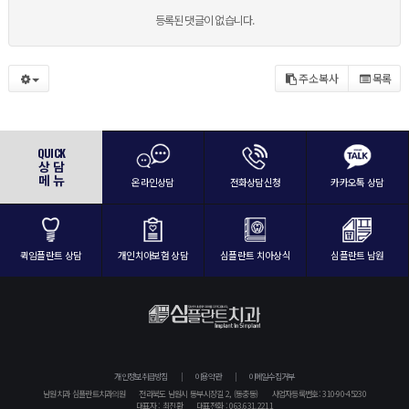
등록된 댓글이 없습니다.
주소복사
목록
QUICK
상 담
메 뉴
온라인상담
전화상담신청
카카오톡 상담
퀵임플란트 상담
개인치아보험 상담
심플란트 치아상식
심플란트 남원
개인정보취급방침
이용약관
이메일수집거부
남원치과 심플란트치과의원
전라북도 남원시 동부시장길 2, (동충동)
사업자등록번호: 310-90-45230
대표자 : 최진환
대표전화 : 063.631.2211